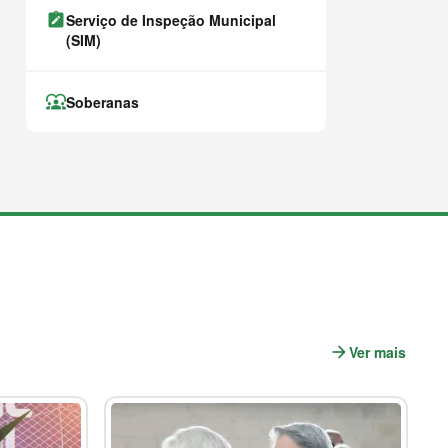
note_alt
Serviço de Inspeção Municipal
(SIM)
diversity_1
Soberanas
arrow_forward
Ver mais
n
o
t
í
c