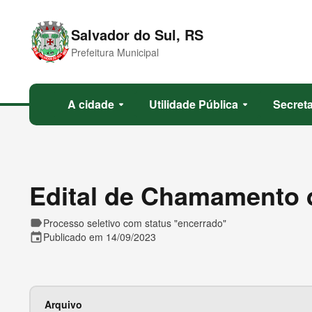
Salvador do Sul, RS
Prefeitura Municipal
A cidade
Utilidade Pública
Secreta
arrow_drop_down
arrow_drop_down
Edital de Chamamento 
label
Processo seletivo com status "encerrado"
event
Publicado em 14/09/2023
Arquivo