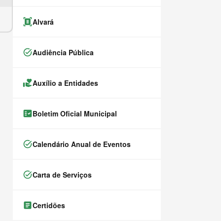
document_scanner
Alvará
task_alt
Audiência Pública
volunteer_activism
Auxílio a Entidades
fact_check
Boletim Oficial Municipal
task_alt
Calendário Anual de Eventos
task_alt
Carta de Serviços
article
Certidões