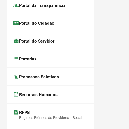
groups
Portal da Transparência
contact_mail
Portal do Cidadão
badge
Portal do Servidor
format_list_bulleted
Portarias
history_edu
Processos Seletivos
launch
Recursos Humanos
feed
RPPS
Regimes Próprios de Previdência Social