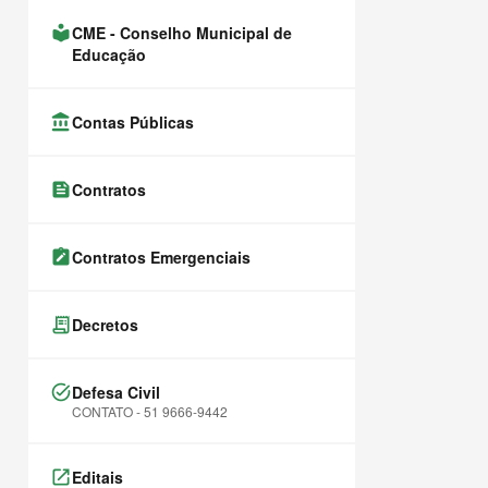
local_library
CME - Conselho Municipal de
Educação
account_balance
Contas Públicas
feed
Contratos
note_alt
Contratos Emergenciais
receipt_long
Decretos
task_alt
Defesa Civil
CONTATO - 51 9666-9442
launch
Editais