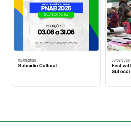
05/08/2026
05/08/2026
Subsídio Cultural
Festival
Sul ocor
M
a