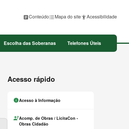
P
Conteúdo
P
Mapa do site
P
Acessibilidade
article
format_list_bulleted
accessibility_new
u
u
u
l
l
l
a
a
a
r
r
r
p
p
p
Escolha das Soberanas
Telefones Úteis
a
a
a
r
r
r
a
a
a
Acesso rápido
info
Acesso à Informação
engineering
Acomp. de Obras / LicitaCon -
Obras Cidadão