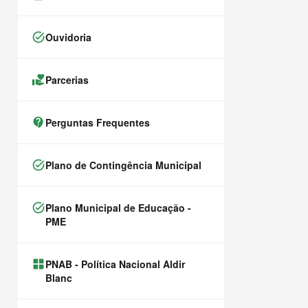
task_alt
Ouvidoria
volunteer_activism
Parcerias
contact_support
Perguntas Frequentes
task_alt
Plano de Contingência Municipal
task_alt
Plano Municipal de Educação -
PME
window.alert(
PNAB - Política Nacional Aldir
Blanc