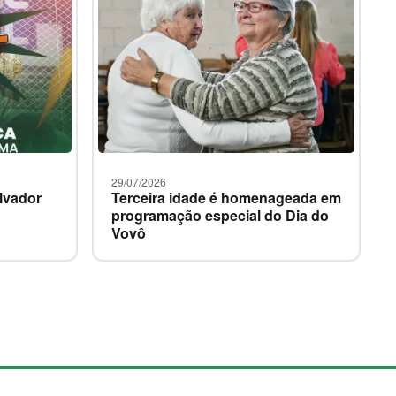
i
a
s
29/07/2026
alvador
Terceira idade é homenageada em
programação especial do Dia do
Vovô