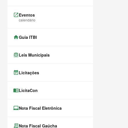
launch
Eventos
calendário
home
Guia ITBI
balance
Leis Municipais
event_note
Licitações
menu_book
LicitaCon
laptop_chromebook
Nota Fiscal Eletrônica
receipt_long
Nota Fiscal Gaúcha