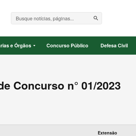
search
rias e Órgãos
Concurso Público
Defesa Civil
arrow_drop_down
de Concurso n° 01/2023
Extensão