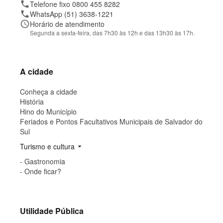
a
phone
Telefone fixo 0800 455 8282
l
phone
WhatsApp (51) 3638-1221
i
z
schedule
Horário de atendimento
a
Segunda a sexta-feira, das 7h30 às 12h e das 13h30 às 17h.
ç
ã
o
A cidade
Conheça a cidade
História
Hino do Município
Feriados e Pontos Facultativos Municipais de Salvador do
Sul
Turismo e cultura
arrow_drop_down
- Gastronomia
- Onde ficar?
Utilidade Pública