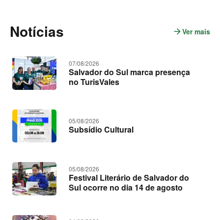
o
n
t
Notícias
e
arrow_forward
Ver mais
n
ú
o
d
t
o
s
í
07/08/2026
c
Salvador do Sul marca presença
i
no TurisVales
a
s
05/08/2026
Subsídio Cultural
05/08/2026
Festival Literário de Salvador do
Sul ocorre no dia 14 de agosto