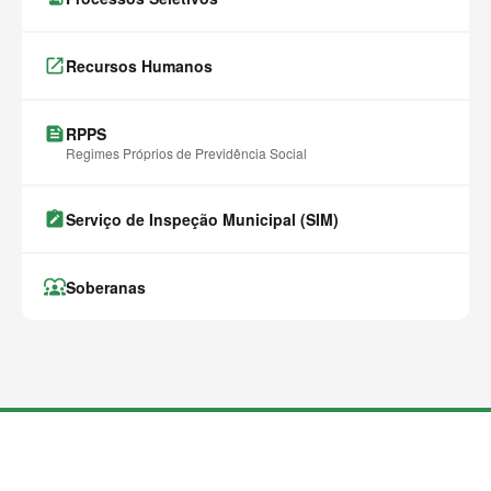
launch
Recursos Humanos
feed
RPPS
Regimes Próprios de Previdência Social
note_alt
Serviço de Inspeção Municipal (SIM)
diversity_1
Soberanas
M
a
i
s
c