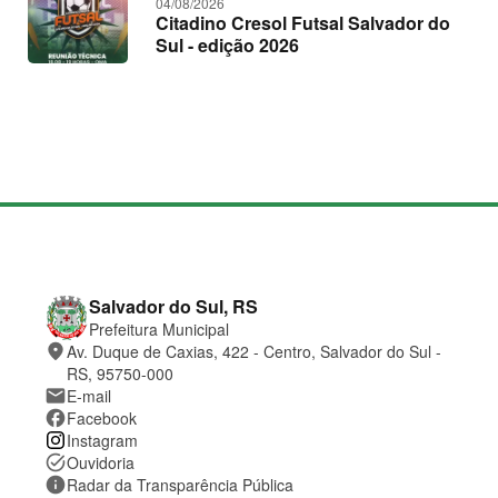
04/08/2026
Citadino Cresol Futsal Salvador do
Sul - edição 2026
M
a
p
a
d
o
C
Salvador do Sul, RS
s
o
Prefeitura Municipal
i
n
place
Av. Duque de Caxias, 422 - Centro, Salvador do Sul -
t
t
e
a
RS, 95750-000
t
mail
E-mail
o
facebook
Facebook
e
Instagram
l
o
task_alt
Ouvidoria
c
information
Radar da Transparência Pública