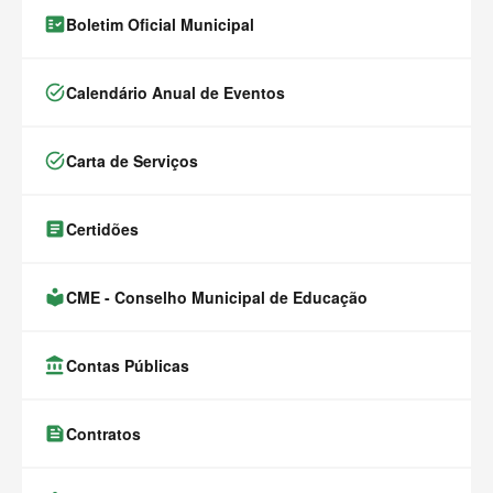
fact_check
Boletim Oficial Municipal
task_alt
Calendário Anual de Eventos
task_alt
Carta de Serviços
article
Certidões
local_library
CME - Conselho Municipal de Educação
account_balance
Contas Públicas
feed
Contratos