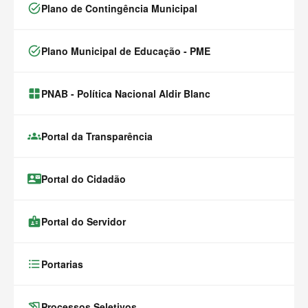
task_alt
Plano de Contingência Municipal
task_alt
Plano Municipal de Educação - PME
window.alert(
PNAB - Política Nacional Aldir Blanc
groups
Portal da Transparência
contact_mail
Portal do Cidadão
badge
Portal do Servidor
format_list_bulleted
Portarias
history_edu
Processos Seletivos