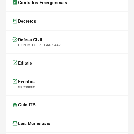
note_alt
Contratos Emergenciais
receipt_long
Decretos
task_alt
Defesa Civil
CONTATO - 51 9666-9442
launch
Editais
launch
Eventos
calendário
home
Guia ITBI
balance
Leis Municipais