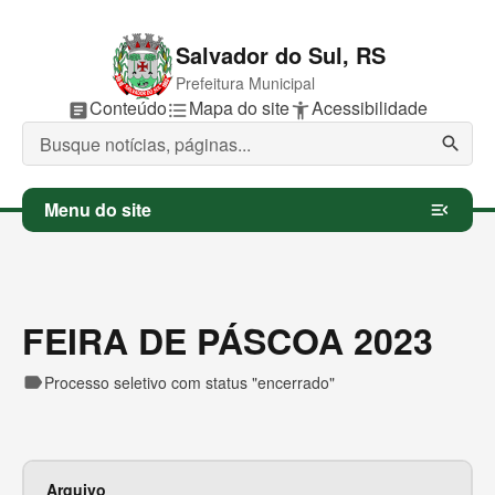
Salvador do Sul, RS
Prefeitura Municipal
P
Conteúdo
P
Mapa do site
P
Acessibilidade
article
format_list_bulleted
accessibility_new
u
u
u
l
l
l
search
a
a
a
r
r
r
p
p
p
Menu do site
menu_open
a
a
a
r
r
r
a
a
a
FEIRA DE PÁSCOA 2023
label
Processo seletivo com status "encerrado"
Arquivo
Ex