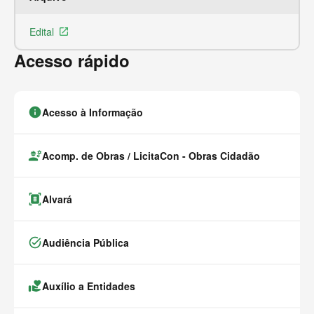
Edital
Ar
launch
Acesso rápido
info
Acesso à Informação
engineering
Acomp. de Obras / LicitaCon - Obras Cidadão
document_scanner
Alvará
task_alt
Audiência Pública
volunteer_activism
Auxílio a Entidades