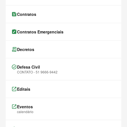
feed
Contratos
note_alt
Contratos Emergenciais
receipt_long
Decretos
task_alt
Defesa Civil
CONTATO - 51 9666-9442
launch
Editais
launch
Eventos
calendário