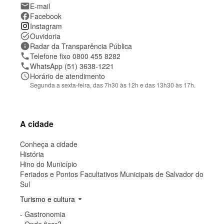
t
mail
E-mail
o
facebook
Facebook
e
Instagram
l
o
task_alt
Ouvidoria
c
information
Radar da Transparência Pública
a
phone
Telefone fixo 0800 455 8282
l
phone
WhatsApp (51) 3638-1221
i
z
schedule
Horário de atendimento
a
Segunda a sexta-feira, das 7h30 às 12h e das 13h30 às 17h.
ç
ã
o
A cidade
Conheça a cidade
História
Hino do Município
Feriados e Pontos Facultativos Municipais de Salvador do
Sul
Turismo e cultura
arrow_drop_down
- Gastronomia