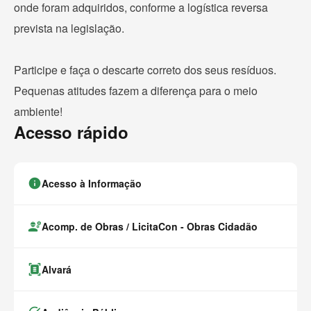
onde foram adquiridos, conforme a logística reversa
prevista na legislação.
Participe e faça o descarte correto dos seus resíduos.
Pequenas atitudes fazem a diferença para o meio
ambiente!
Acesso rápido
info
Acesso à Informação
engineering
Acomp. de Obras / LicitaCon - Obras Cidadão
document_scanner
Alvará