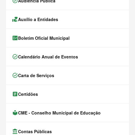
task_alt
Audiência Pública
volunteer_activism
Auxílio a Entidades
fact_check
Boletim Oficial Municipal
task_alt
Calendário Anual de Eventos
task_alt
Carta de Serviços
article
Certidões
local_library
CME - Conselho Municipal de Educação
account_balance
Contas Públicas