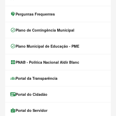
contact_support
Perguntas Frequentes
task_alt
Plano de Contingência Municipal
task_alt
Plano Municipal de Educação - PME
window.alert(
PNAB - Política Nacional Aldir Blanc
groups
Portal da Transparência
contact_mail
Portal do Cidadão
badge
Portal do Servidor