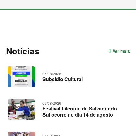
M
a
i
s
c
o
n
t
Notícias
e
arrow_forward
Ver mais
n
ú
o
d
t
o
s
í
05/08/2026
c
Subsídio Cultural
i
a
s
05/08/2026
Festival Literário de Salvador do
Sul ocorre no dia 14 de agosto
04/08/2026