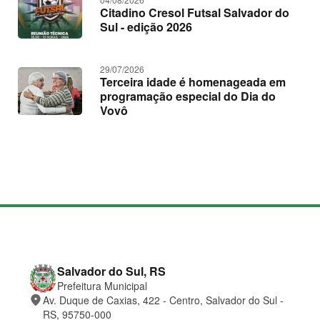
Citadino Cresol Futsal Salvador do
Sul - edição 2026
29/07/2026
Terceira idade é homenageada em
programação especial do Dia do
Vovô
M
a
p
a
d
o
C
Salvador do Sul, RS
s
o
Prefeitura Municipal
i
n
place
Av. Duque de Caxias, 422 - Centro, Salvador do Sul -
t
t
e
a
RS, 95750-000