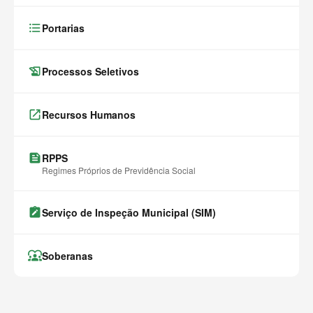
format_list_bulleted
Portarias
history_edu
Processos Seletivos
launch
Recursos Humanos
feed
RPPS
Regimes Próprios de Previdência Social
note_alt
Serviço de Inspeção Municipal (SIM)
diversity_1
Soberanas