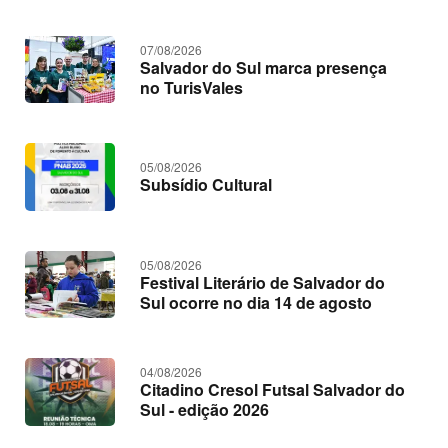
o
d
t
o
s
í
07/08/2026
c
Salvador do Sul marca presença
i
no TurisVales
a
s
05/08/2026
Subsídio Cultural
05/08/2026
Festival Literário de Salvador do
Sul ocorre no dia 14 de agosto
04/08/2026
Citadino Cresol Futsal Salvador do
Sul - edição 2026