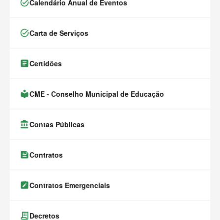
task_alt
Calendário Anual de Eventos
task_alt
Carta de Serviços
article
Certidões
local_library
CME - Conselho Municipal de Educação
account_balance
Contas Públicas
feed
Contratos
note_alt
Contratos Emergenciais
receipt_long
Decretos