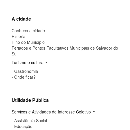
ç
ã
o
A cidade
Conheça a cidade
História
Hino do Município
Feriados e Pontos Facultativos Municipais de Salvador do
Sul
Turismo e cultura
arrow_drop_down
- Gastronomia
- Onde ficar?
Utilidade Pública
Serviços e Atividades de Interesse Coletivo
arrow_drop_down
- Assistência Social
- Educação