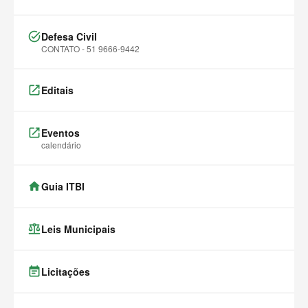
task_alt
Defesa Civil
CONTATO - 51 9666-9442
launch
Editais
launch
Eventos
calendário
home
Guia ITBI
balance
Leis Municipais
event_note
Licitações