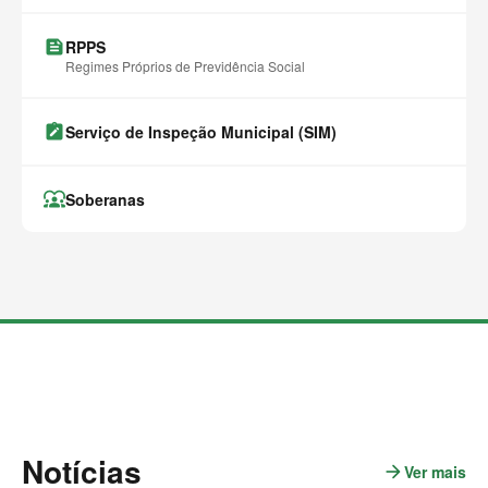
feed
RPPS
Regimes Próprios de Previdência Social
note_alt
Serviço de Inspeção Municipal (SIM)
diversity_1
Soberanas
M
a
i
s
c
o
n
t
Notícias
e
arrow_forward
Ver mais
n
ú