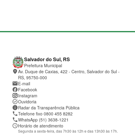
M
a
p
a
d
o
C
Salvador do Sul, RS
s
o
Prefeitura Municipal
i
n
place
Av. Duque de Caxias, 422 - Centro, Salvador do Sul -
t
t
e
a
RS, 95750-000
t
mail
E-mail
o
facebook
Facebook
e
Instagram
l
o
task_alt
Ouvidoria
c
information
Radar da Transparência Pública
a
phone
Telefone fixo 0800 455 8282
l
phone
WhatsApp (51) 3638-1221
i
z
schedule
Horário de atendimento
a
Segunda a sexta-feira, das 7h30 às 12h e das 13h30 às 17h.