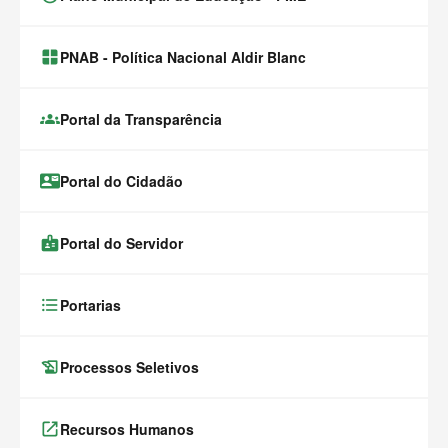
window.alert(
PNAB - Política Nacional Aldir Blanc
groups
Portal da Transparência
contact_mail
Portal do Cidadão
badge
Portal do Servidor
format_list_bulleted
Portarias
history_edu
Processos Seletivos
launch
Recursos Humanos