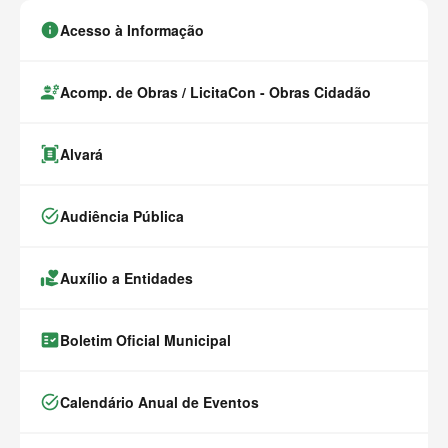
info
Acesso à Informação
engineering
Acomp. de Obras / LicitaCon - Obras Cidadão
document_scanner
Alvará
task_alt
Audiência Pública
volunteer_activism
Auxílio a Entidades
fact_check
Boletim Oficial Municipal
task_alt
Calendário Anual de Eventos