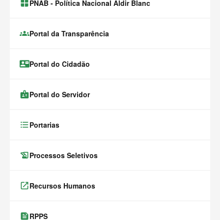
window.alert(
PNAB - Política Nacional Aldir Blanc
groups
Portal da Transparência
contact_mail
Portal do Cidadão
badge
Portal do Servidor
format_list_bulleted
Portarias
history_edu
Processos Seletivos
launch
Recursos Humanos
feed
RPPS