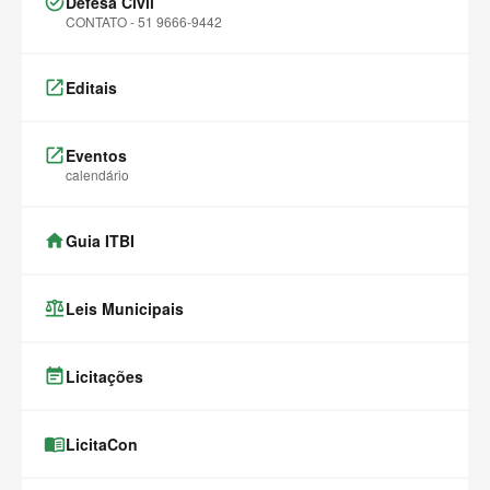
task_alt
Defesa Civil
CONTATO - 51 9666-9442
launch
Editais
launch
Eventos
calendário
home
Guia ITBI
balance
Leis Municipais
event_note
Licitações
menu_book
LicitaCon