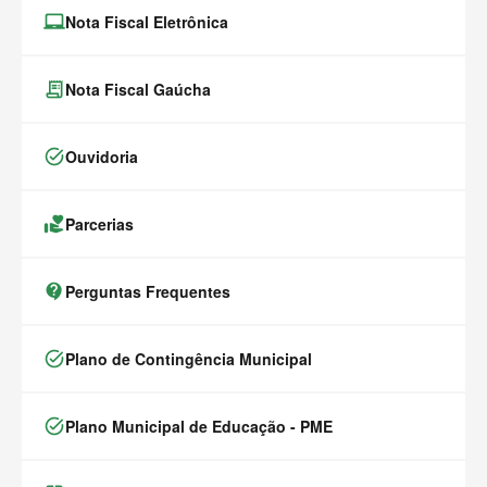
laptop_chromebook
Nota Fiscal Eletrônica
receipt_long
Nota Fiscal Gaúcha
task_alt
Ouvidoria
volunteer_activism
Parcerias
contact_support
Perguntas Frequentes
task_alt
Plano de Contingência Municipal
task_alt
Plano Municipal de Educação - PME