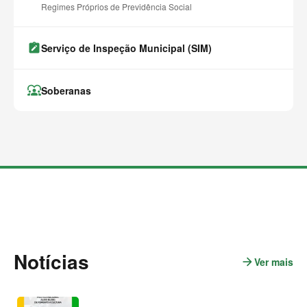
Regimes Próprios de Previdência Social
note_alt
Serviço de Inspeção Municipal (SIM)
diversity_1
Soberanas
M
a
i
s
c
o
n
t
Notícias
e
arrow_forward
Ver mais
n
ú
o
d
t
o
s
í