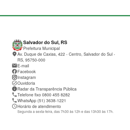
M
a
p
a
d
o
C
Salvador do Sul, RS
s
o
Prefeitura Municipal
i
n
place
Av. Duque de Caxias, 422 - Centro, Salvador do Sul -
t
t
e
a
RS, 95750-000
t
mail
E-mail
o
facebook
Facebook
e
Instagram
l
o
task_alt
Ouvidoria
c
information
Radar da Transparência Pública
a
phone
Telefone fixo 0800 455 8282
l
phone
WhatsApp (51) 3638-1221
i
z
schedule
Horário de atendimento
a
Segunda a sexta-feira, das 7h30 às 12h e das 13h30 às 17h.
ç
ã
o