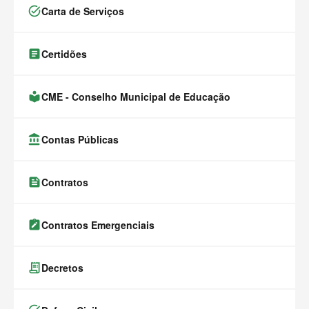
task_alt
Carta de Serviços
article
Certidões
local_library
CME - Conselho Municipal de Educação
account_balance
Contas Públicas
feed
Contratos
note_alt
Contratos Emergenciais
receipt_long
Decretos