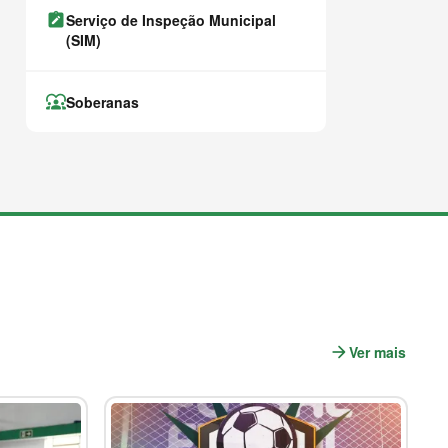
note_alt
Serviço de Inspeção Municipal
(SIM)
diversity_1
Soberanas
arrow_forward
Ver mais
n
o
t
í
c