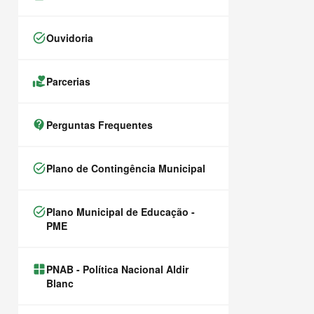
task_alt
Ouvidoria
volunteer_activism
Parcerias
contact_support
Perguntas Frequentes
task_alt
Plano de Contingência Municipal
task_alt
Plano Municipal de Educação -
PME
window.alert(
PNAB - Política Nacional Aldir
Blanc