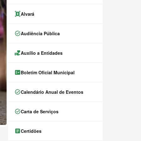
document_scanner
Alvará
task_alt
Audiência Pública
volunteer_activism
Auxílio a Entidades
fact_check
Boletim Oficial Municipal
task_alt
Calendário Anual de Eventos
task_alt
Carta de Serviços
article
Certidões