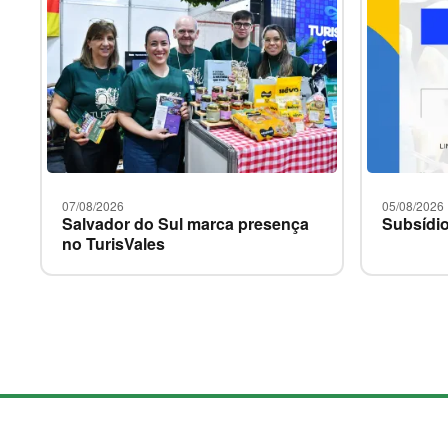
07/08/2026
05/08/2026
Salvador do Sul marca presença
Subsídio
no TurisVales
M
a
p