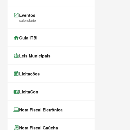
launch
Eventos
calendário
home
Guia ITBI
balance
Leis Municipais
event_note
Licitações
menu_book
LicitaCon
laptop_chromebook
Nota Fiscal Eletrônica
receipt_long
Nota Fiscal Gaúcha