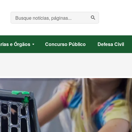
search
rias e Órgãos
Concurso Público
Defesa Civil
arrow_drop_down