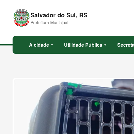
Salvador do Sul, RS
Prefeitura Municipal
A cidade
Utilidade Pública
Secreta
arrow_drop_down
arrow_drop_down