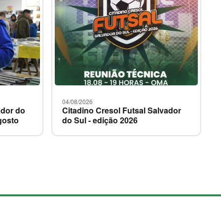
i
a
s
04/08/2026
ador do
Citadino Cresol Futsal Salvador
gosto
do Sul - edição 2026