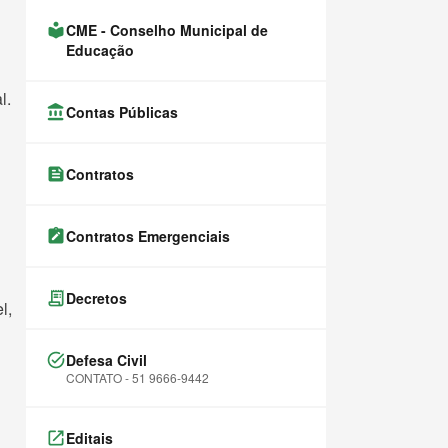
local_library
CME - Conselho Municipal de
Educação
l.
account_balance
Contas Públicas
feed
Contratos
note_alt
Contratos Emergenciais
receipt_long
Decretos
l,
task_alt
Defesa Civil
CONTATO - 51 9666-9442
launch
Editais