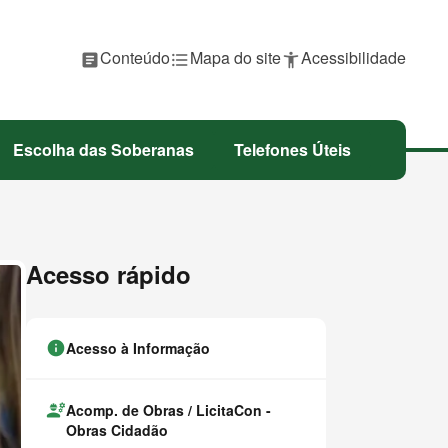
P
Conteúdo
P
Mapa do site
P
Acessibilidade
article
format_list_bulleted
accessibility_new
u
u
u
l
l
l
a
a
a
r
r
r
p
p
p
Escolha das Soberanas
Telefones Úteis
a
a
a
r
r
r
a
a
a
Acesso rápido
info
Acesso à Informação
engineering
Acomp. de Obras / LicitaCon -
Obras Cidadão