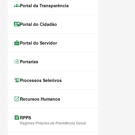
groups
Portal da Transparência
contact_mail
Portal do Cidadão
badge
Portal do Servidor
format_list_bulleted
Portarias
history_edu
Processos Seletivos
launch
Recursos Humanos
feed
RPPS
Regimes Próprios de Previdência Social