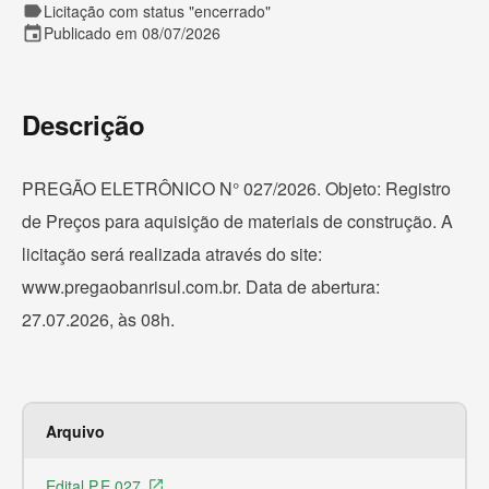
label
Licitação com status "encerrado"
event
Publicado em 08/07/2026
Descrição
PREGÃO ELETRÔNICO N° 027/2026. Objeto: Registro
de Preços para aquisição de materiais de construção. A
licitação será realizada através do site:
www.pregaobanrisul.com.br. Data de abertura:
27.07.2026, às 08h.
Arquivo
Ex
Edital P.E 027
Ar
launch