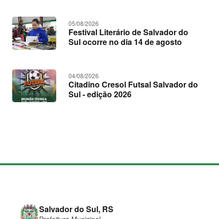
05/08/2026
Festival Literário de Salvador do
Sul ocorre no dia 14 de agosto
04/08/2026
Citadino Cresol Futsal Salvador do
Sul - edição 2026
M
a
p
a
d
o
C
Salvador do Sul, RS
s
o