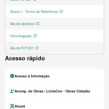
Anexo I - Termo de Referência
Ar
launch
Ata de abertura
Ar
launch
Homologação
Ar
launch
Ata de R.P 027
Ar
launch
Acesso rápido
info
Acesso à Informação
engineering
Acomp. de Obras / LicitaCon - Obras Cidadão
document_scanner
Alvará