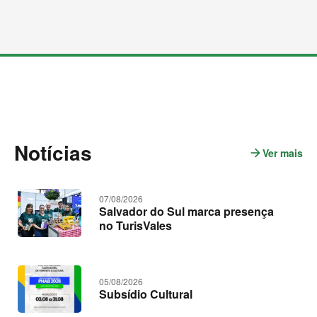
M
a
i
s
c
o
n
t
Notícias
e
arrow_forward
Ver mais
n
ú
o
d
t
o
s
í
07/08/2026
c
Salvador do Sul marca presença
i
no TurisVales
a
s
05/08/2026
Subsídio Cultural