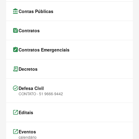
account_balance
Contas Públicas
feed
Contratos
note_alt
Contratos Emergenciais
receipt_long
Decretos
task_alt
Defesa Civil
CONTATO - 51 9666-9442
launch
Editais
launch
Eventos
calendário