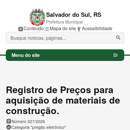
Salvador do Sul, RS
Prefeitura Municipal
P
Conteúdo
P
Mapa do site
P
Acessibilidade
article
format_list_bulleted
accessibility_new
u
u
u
l
l
l
search
a
a
a
r
r
r
p
p
p
Menu do site
menu_open
a
a
a
r
r
r
a
a
a
Registro de Preços para
aquisição de materiais de
construção.
assignment
Número 027/2026
verified
Categoria "pregão eletrônico"