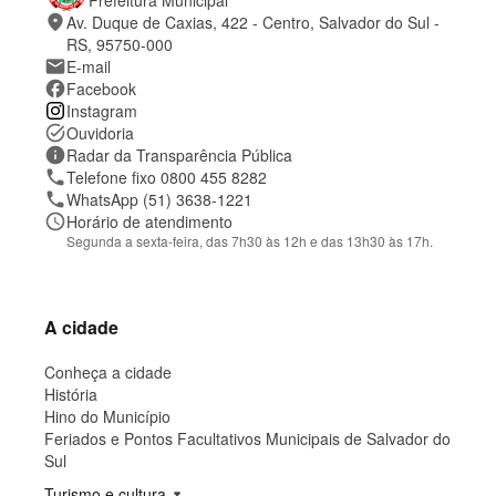
Prefeitura Municipal
i
n
place
Av. Duque de Caxias, 422 - Centro, Salvador do Sul -
t
t
e
a
RS, 95750-000
t
mail
E-mail
o
facebook
Facebook
e
Instagram
l
o
task_alt
Ouvidoria
c
information
Radar da Transparência Pública
a
phone
Telefone fixo 0800 455 8282
l
phone
WhatsApp (51) 3638-1221
i
z
schedule
Horário de atendimento
a
Segunda a sexta-feira, das 7h30 às 12h e das 13h30 às 17h.
ç
ã
o
A cidade
Conheça a cidade
História
Hino do Município
Feriados e Pontos Facultativos Municipais de Salvador do
Sul
Turismo e cultura
arrow_drop_down