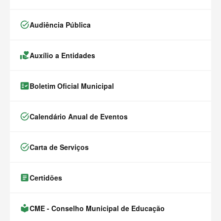
task_alt
Audiência Pública
volunteer_activism
Auxílio a Entidades
fact_check
Boletim Oficial Municipal
task_alt
Calendário Anual de Eventos
task_alt
Carta de Serviços
article
Certidões
local_library
CME - Conselho Municipal de Educação