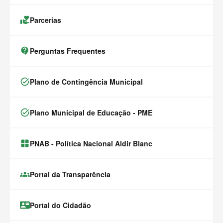
volunteer_activism
Parcerias
contact_support
Perguntas Frequentes
task_alt
Plano de Contingência Municipal
task_alt
Plano Municipal de Educação - PME
window.alert(
PNAB - Política Nacional Aldir Blanc
groups
Portal da Transparência
contact_mail
Portal do Cidadão