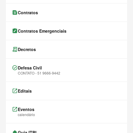
feed
Contratos
note_alt
Contratos Emergenciais
receipt_long
Decretos
task_alt
Defesa Civil
CONTATO - 51 9666-9442
launch
Editais
launch
Eventos
calendário
home
Guia ITBI