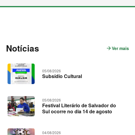
M
a
i
s
c
o
n
t
Notícias
e
arrow_forward
Ver mais
n
ú
o
d
t
o
s
í
05/08/2026
c
Subsídio Cultural
i
a
s
05/08/2026
Festival Literário de Salvador do
Sul ocorre no dia 14 de agosto
04/08/2026