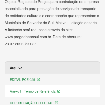
Objeto: Registro de Preços para contratação de empresa
especializada para prestação de serviços de transporte
de entidades culturais e coordenação que representam o
Município de Salvador do Sul. Motivo: Licitação deserta.
A licitação será realizada através do site:
www.pregaobanrisul.com.br. Data de abertura:
23.07.2026, às 08h.
Arquivo
Ex
EDITAL PCE 025
Ar
launch
Anexo I - Termo de Referência
Ar
launch
REPUBLICAÇÃO DO EDITAL
Ar
launch