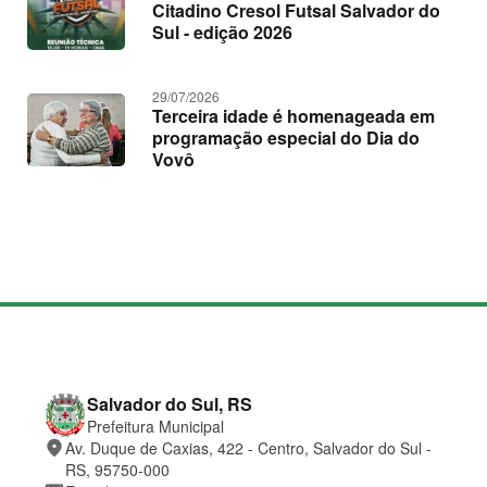
Citadino Cresol Futsal Salvador do
Sul - edição 2026
29/07/2026
Terceira idade é homenageada em
programação especial do Dia do
Vovô
M
a
p
a
d
o
C
Salvador do Sul, RS
s
o
Prefeitura Municipal
i
n
place
Av. Duque de Caxias, 422 - Centro, Salvador do Sul -
t
t
e
a
RS, 95750-000