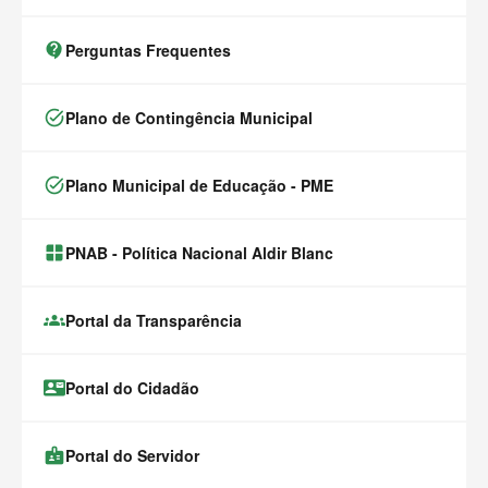
contact_support
Perguntas Frequentes
task_alt
Plano de Contingência Municipal
task_alt
Plano Municipal de Educação - PME
window.alert(
PNAB - Política Nacional Aldir Blanc
groups
Portal da Transparência
contact_mail
Portal do Cidadão
badge
Portal do Servidor