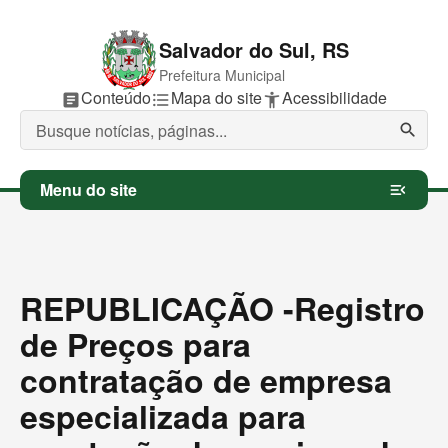
Salvador do Sul, RS
Prefeitura Municipal
P
Conteúdo
P
Mapa do site
P
Acessibilidade
article
format_list_bulleted
accessibility_new
u
u
u
l
l
l
search
a
a
a
r
r
r
p
p
p
Menu do site
menu_open
a
a
a
r
r
r
a
a
a
REPUBLICAÇÃO -Registro
de Preços para
contratação de empresa
especializada para