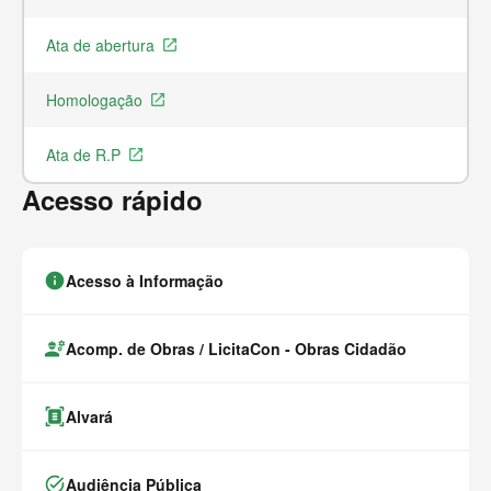
Ata de abertura
Ar
launch
Homologação
Ar
launch
Ata de R.P
Ar
launch
Acesso rápido
info
Acesso à Informação
engineering
Acomp. de Obras / LicitaCon - Obras Cidadão
document_scanner
Alvará
task_alt
Audiência Pública