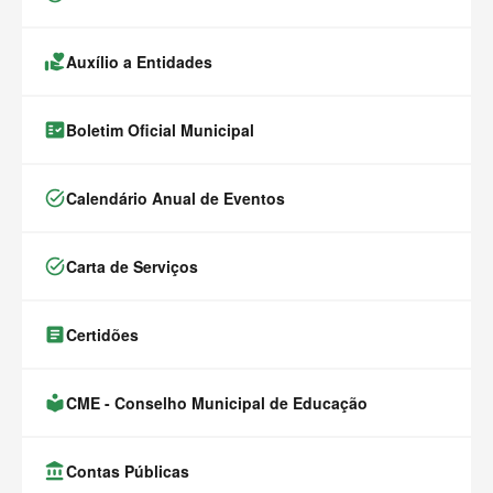
volunteer_activism
Auxílio a Entidades
fact_check
Boletim Oficial Municipal
task_alt
Calendário Anual de Eventos
task_alt
Carta de Serviços
article
Certidões
local_library
CME - Conselho Municipal de Educação
account_balance
Contas Públicas