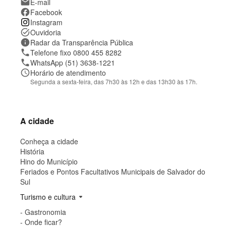
t
mail
E-mail
o
facebook
Facebook
e
Instagram
l
o
task_alt
Ouvidoria
c
information
Radar da Transparência Pública
a
phone
Telefone fixo 0800 455 8282
l
phone
WhatsApp (51) 3638-1221
i
z
schedule
Horário de atendimento
a
Segunda a sexta-feira, das 7h30 às 12h e das 13h30 às 17h.
ç
ã
o
A cidade
Conheça a cidade
História
Hino do Município
Feriados e Pontos Facultativos Municipais de Salvador do
Sul
Turismo e cultura
arrow_drop_down
- Gastronomia
- Onde ficar?