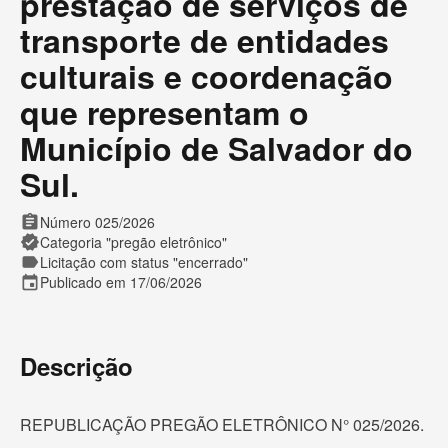
prestação de serviços de
transporte de entidades
culturais e coordenação
que representam o
Município de Salvador do
Sul.
assignment
Número 025/2026
verified
Categoria "pregão eletrônico"
label
Licitação com status "encerrado"
event
Publicado em 17/06/2026
Descrição
REPUBLICAÇÃO PREGÃO ELETRÔNICO N° 025/2026.