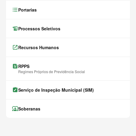
format_list_bulleted
Portarias
history_edu
Processos Seletivos
launch
Recursos Humanos
feed
RPPS
Regimes Próprios de Previdência Social
note_alt
Serviço de Inspeção Municipal (SIM)
diversity_1
Soberanas