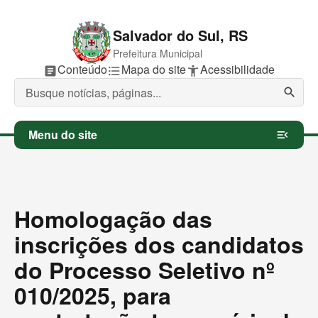
Salvador do Sul, RS
Prefeitura Municipal
P
Conteúdo
P
Mapa do site
P
Acessibilidade
article
format_list_bulleted
accessibility_new
u
u
u
l
l
l
search
a
a
a
r
r
r
p
p
p
Menu do site
menu_open
a
a
a
r
r
r
a
a
a
Homologação das
inscrições dos candidatos
do Processo Seletivo nº
010/2025, para