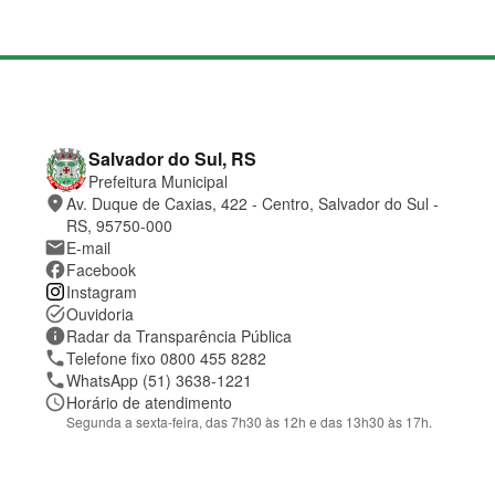
M
a
p
a
d
o
C
Salvador do Sul, RS
s
o
Prefeitura Municipal
i
n
place
Av. Duque de Caxias, 422 - Centro, Salvador do Sul -
t
t
e
a
RS, 95750-000
t
mail
E-mail
o
facebook
Facebook
e
Instagram
l
o
task_alt
Ouvidoria
c
information
Radar da Transparência Pública
a
phone
Telefone fixo 0800 455 8282
l
phone
WhatsApp (51) 3638-1221
i
z
schedule
Horário de atendimento
a
Segunda a sexta-feira, das 7h30 às 12h e das 13h30 às 17h.
ç
ã
o