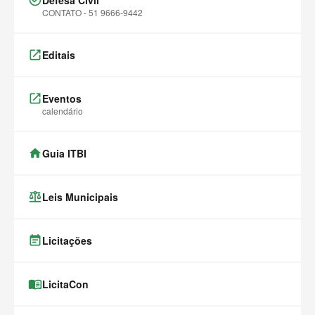
task_alt
Defesa Civil
CONTATO - 51 9666-9442
launch
Editais
launch
Eventos
calendário
home
Guia ITBI
balance
Leis Municipais
event_note
Licitações
menu_book
LicitaCon