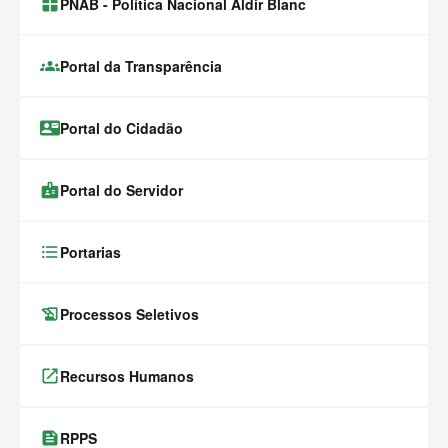
window.alert(
PNAB - Política Nacional Aldir Blanc
groups
Portal da Transparência
contact_mail
Portal do Cidadão
badge
Portal do Servidor
format_list_bulleted
Portarias
history_edu
Processos Seletivos
launch
Recursos Humanos
feed
RPPS