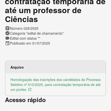
contratação temporária de
até um professor de
Ciências
assignment
Número 029/2025
verified
Categoria "edital de chamamento"
label
Edital com status ""
event
Publicado em 01/07/2025
Arquivo
Ex
Homologação das inscrições dos candidatos do Processo
Ar
Seletivo nº 010/2025, para contratação temporária de até
um profes
launch
Acesso rápido