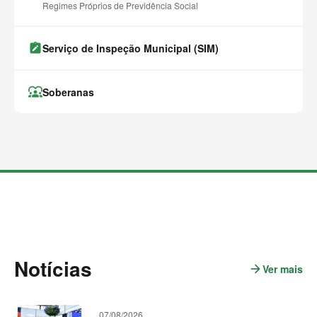
Regimes Próprios de Previdência Social
note_alt
Serviço de Inspeção Municipal (SIM)
diversity_1
Soberanas
M
a
i
s
c
o
n
t
Notícias
e
arrow_forward
Ver mais
n
ú
o
d
t
o
s
í
07/08/2026