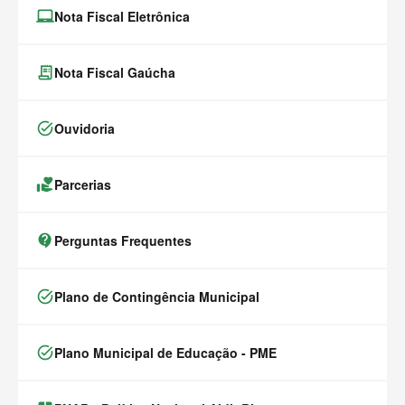
laptop_chromebook
Nota Fiscal Eletrônica
receipt_long
Nota Fiscal Gaúcha
task_alt
Ouvidoria
volunteer_activism
Parcerias
contact_support
Perguntas Frequentes
task_alt
Plano de Contingência Municipal
task_alt
Plano Municipal de Educação - PME