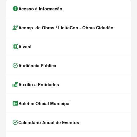
info
Acesso à Informação
engineering
Acomp. de Obras / LicitaCon - Obras Cidadão
document_scanner
Alvará
task_alt
Audiência Pública
volunteer_activism
Auxílio a Entidades
fact_check
Boletim Oficial Municipal
task_alt
Calendário Anual de Eventos