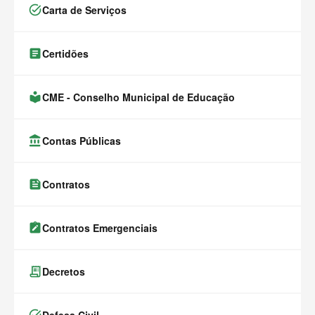
task_alt
Carta de Serviços
article
Certidões
local_library
CME - Conselho Municipal de Educação
account_balance
Contas Públicas
feed
Contratos
note_alt
Contratos Emergenciais
receipt_long
Decretos