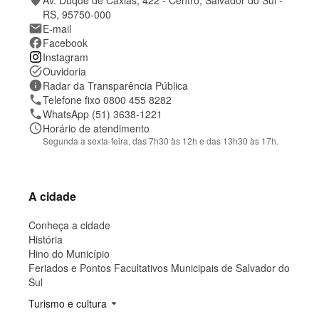
place
Av. Duque de Caxias, 422 - Centro, Salvador do Sul -
t
t
e
a
RS, 95750-000
t
mail
E-mail
o
facebook
Facebook
e
Instagram
l
o
task_alt
Ouvidoria
c
information
Radar da Transparência Pública
a
phone
Telefone fixo 0800 455 8282
l
phone
WhatsApp (51) 3638-1221
i
z
schedule
Horário de atendimento
a
Segunda a sexta-feira, das 7h30 às 12h e das 13h30 às 17h.
ç
ã
o
A cidade
Conheça a cidade
História
Hino do Município
Feriados e Pontos Facultativos Municipais de Salvador do
Sul
Turismo e cultura
arrow_drop_down