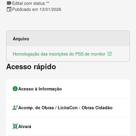
label
Edital com status ""
event
Publicado em 13/01/2026
Arquivo
Ex
Homologação das inscrições do PSS de monitor
Ar
launch
Acesso rápido
info
Acesso à Informação
engineering
Acomp. de Obras / LicitaCon - Obras Cidadão
document_scanner
Alvará