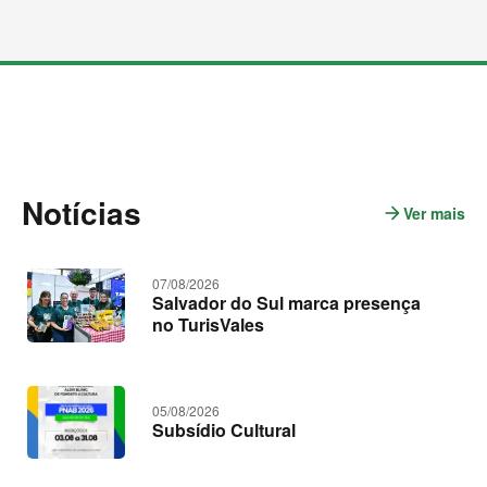
M
a
i
s
c
o
n
t
Notícias
e
arrow_forward
Ver mais
n
ú
o
d
t
o
s
í
07/08/2026
c
Salvador do Sul marca presença
i
no TurisVales
a
s
05/08/2026
Subsídio Cultural