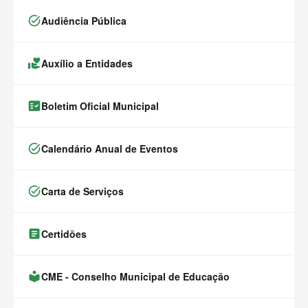
task_alt
Audiência Pública
volunteer_activism
Auxílio a Entidades
fact_check
Boletim Oficial Municipal
task_alt
Calendário Anual de Eventos
task_alt
Carta de Serviços
article
Certidões
local_library
CME - Conselho Municipal de Educação