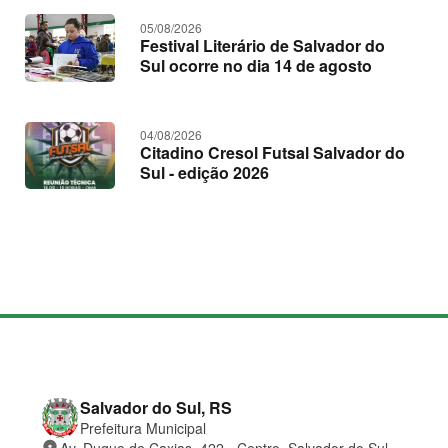
05/08/2026
Festival Literário de Salvador do
Sul ocorre no dia 14 de agosto
04/08/2026
Citadino Cresol Futsal Salvador do
Sul - edição 2026
M
a
p
a
d
o
C
Salvador do Sul, RS
s
o
Prefeitura Municipal
i
n