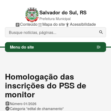
Salvador do Sul, RS
Prefeitura Municipal
P
Conteúdo
P
Mapa do site
P
Acessibilidade
article
format_list_bulleted
accessibility_new
u
u
u
l
l
l
search
a
a
a
r
r
r
p
p
p
Menu do site
menu_open
a
a
a
r
r
r
a
a
a
Homologação das
inscrições do PSS de
monitor
assignment
Número 01/2026
verified
Categoria "edital de chamamento"