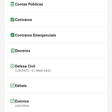
account_balance
Contas Públicas
feed
Contratos
note_alt
Contratos Emergenciais
receipt_long
Decretos
task_alt
Defesa Civil
CONTATO - 51 9666-9442
launch
Editais
launch
Eventos
calendário