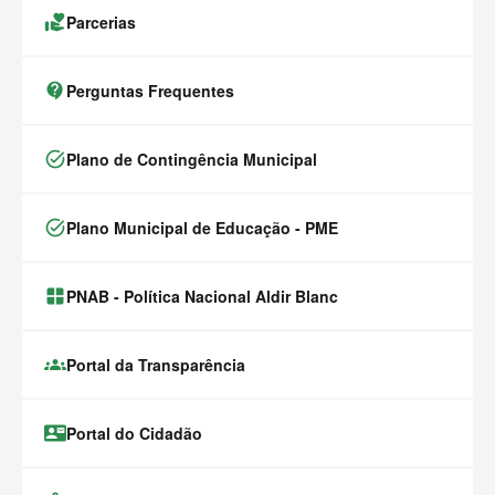
volunteer_activism
Parcerias
contact_support
Perguntas Frequentes
task_alt
Plano de Contingência Municipal
task_alt
Plano Municipal de Educação - PME
window.alert(
PNAB - Política Nacional Aldir Blanc
groups
Portal da Transparência
contact_mail
Portal do Cidadão