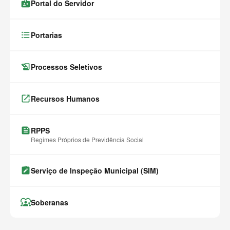
badge
Portal do Servidor
format_list_bulleted
Portarias
history_edu
Processos Seletivos
launch
Recursos Humanos
feed
RPPS
Regimes Próprios de Previdência Social
note_alt
Serviço de Inspeção Municipal (SIM)
diversity_1
Soberanas